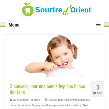
Menu
Accueil
Soins dentaires
Implant dentaire Tunisie
Facette dentaire Tunisie
Smile infinity Tunisie
3 conseils pour une bonne hygiène bucco-
5
Blanchiment dents Tunisie
dentaire
JAN 2015
Gingivectomie Tunisie
par
champlain_dentaire
|
Classé dans :
blanchiment dentaire
,
chirurgie dentaire
,
facette dentaire
,
implant dentaire tunisie
|
0
Cabinet