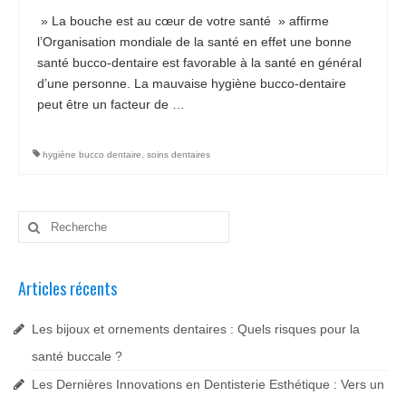
» La bouche est au cœur de votre santé » affirme
Chirurgiens
l’Organisation mondiale de la santé en effet une bonne
santé bucco-dentaire est favorable à la santé en général
Séjour
d’une personne. La mauvaise hygiène bucco-dentaire
peut être un facteur de …
Lire la suite­­
Tarifs
Blog
hygiène bucco dentaire
,
soins dentaires
Devis
Rechercher
:
Articles récents
Les bijoux et ornements dentaires : Quels risques pour la
santé buccale ?
Les Dernières Innovations en Dentisterie Esthétique : Vers un