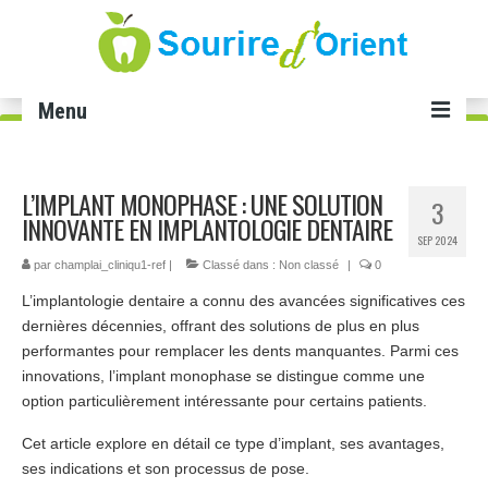
Menu
Accueil
L’IMPLANT MONOPHASE : UNE SOLUTION
3
Soins dentaires
INNOVANTE EN IMPLANTOLOGIE DENTAIRE
SEP 2024
Implant dentaire Tunisie
par
champlai_cliniqu1-ref
|
Classé dans :
Non classé
|
0
L’implantologie dentaire a connu des avancées significatives ces
Facette dentaire Tunisie
dernières décennies, offrant des solutions de plus en plus
Smile infinity Tunisie
performantes pour remplacer les dents manquantes. Parmi ces
innovations, l’implant monophase se distingue comme une
Blanchiment dents Tunisie
option particulièrement intéressante pour certains patients.
Gingivectomie Tunisie
Cet article explore en détail ce type d’implant, ses avantages,
ses indications et son processus de pose.
Cabinet