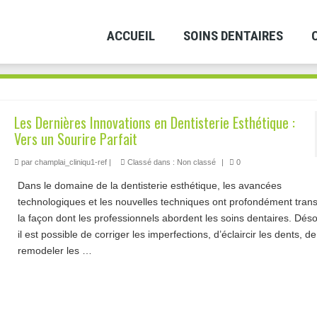
ACCUEIL
SOINS DENTAIRES
Les Dernières Innovations en Dentisterie Esthétique :
Vers un Sourire Parfait
par
champlai_cliniqu1-ref
|
Classé dans :
Non classé
|
0
Dans le domaine de la dentisterie esthétique, les avancées
technologiques et les nouvelles techniques ont profondément tran
la façon dont les professionnels abordent les soins dentaires. Dés
il est possible de corriger les imperfections, d’éclaircir les dents, de
remodeler les …
Lire la suite­­