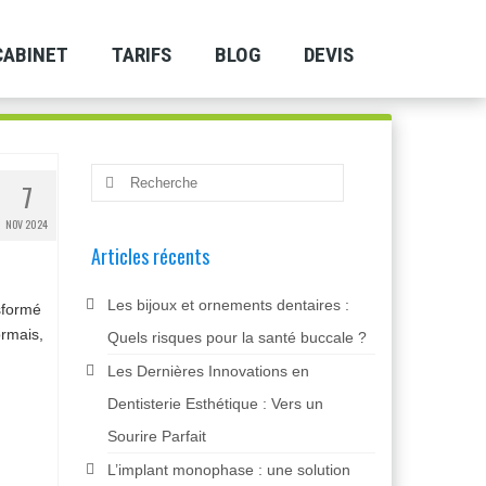
CABINET
TARIFS
BLOG
DEVIS
Rechercher
7
:
NOV 2024
Articles récents
Les bijoux et ornements dentaires :
sformé
ormais,
Quels risques pour la santé buccale ?
Les Dernières Innovations en
Dentisterie Esthétique : Vers un
Sourire Parfait
L’implant monophase : une solution