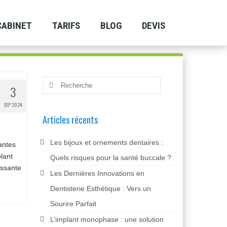
CABINET
TARIFS
BLOG
DEVIS
Rechercher
3
:
SEP 2024
Articles récents
Les bijoux et ornements dentaires :
antes
lant
Quels risques pour la santé buccale ?
essante
Les Dernières Innovations en
Dentisterie Esthétique : Vers un
Sourire Parfait
L’implant monophase : une solution