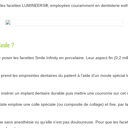
ue les facettes LUMINEERS
®
, employées couramment en dentisterie esth
Smile ?
ser les facettes Smile Infinity en porcelaine. Leur aspect fin (0,2 mil
e prend les empreintes dentaires du patient à l’aide d’un moule spécial
faut insérer un implant dentaire durable puis mettre une couronne sur cet 
ste emploie une colle spéciale (ou composite de collage) et fixe, par la s
sans anesthésie vu qu’elle n’est pas douloureuse. Pour que les facett