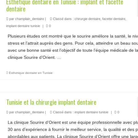
Esthetique dentaire en Tunisie : implant et facette
dentaire
par
champlain_dentaire
|
Classé dans :
chirurgie dentaire
,
facette dentaire
,
implant dentaire tunisie
|
0
Plusieurs études ont montré que le sourire améliore la santé, le ni
stress et l’attrait auprès des gens. Pour cela, atteindre un beau sou
avec une bonne santé est l’objectif de toute l’équipe médicale de l
clinique Sourire d’Orient. …
Lire la suite­­
Esthetique dentaire en Tunisie
Tunisie et la chirurgie implant dentaire
par
champlain_dentaire
|
Classé dans :
implant dentaire tunisie
|
0
La clinique Sourire d’Orient est une équipe professionnelle avec pl
30 ans d’expérience à fournir le meilleur service, la qualité et des p
abordables aux patients. La clinique Sourire d’Orient offre une larg