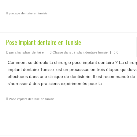
placage dentaire en tunisie
Pose implant dentaire en Tunisie
par
champlain_dentaire
|
Classé dans :
implant dentaire tunisie
|
0
Comment se déroule la chirurgie pose implant dentaire ? La chirur
implant dentaire Tunisie est un processus en trois étapes qui doive
effectuées dans une clinique de dentisterie. Il est recommandé de
s’adresser à des praticiens expérimentés pour la …
Lire la suite­­
Pose implant dentaire en tunisie