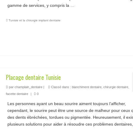
gamme de services, y compris la …
Lire la suite­­
Tunisie et la chirurgie implant dentaire
Placage dentaire Tunisie
par
champlain_dentaire
|
Classé dans :
blanchiment dentaire
,
chirurgie dentaire
,
facette dentaire
|
0
Les personnes ayant un beau sourire aiment toujours l’afficher,
cependant, le sourire peut être une source de malheur pour ceux q
des dents ébréchées, tordues ou pigmentée. Heureusement, il exi
plusieurs solutions pour aider à résoudre ces problèmes dentaire
la suite­­