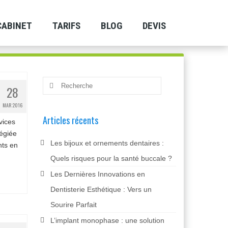
CABINET
TARIFS
BLOG
DEVIS
Rechercher
28
:
MAR 2016
Articles récents
vices
légiée
Les bijoux et ornements dentaires :
nts en
Quels risques pour la santé buccale ?
Les Dernières Innovations en
Dentisterie Esthétique : Vers un
Sourire Parfait
L’implant monophase : une solution