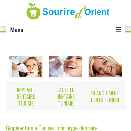
Menu
Accueil
Soins dentaires
Implant dentaire Tunisie
Facette dentaire Tunisie
IMPLANT
FACETTE
BLANCHIMENT
Smile infinity Tunisie
DENTAIRE
DENTAIRE
DENTS TUNISIE
TUNISIE
TUNISIE
Blanchiment dents Tunisie
Gingivectomie Tunisie
Gingivectomie Tunisie : chirurgie dentaire
Cabinet