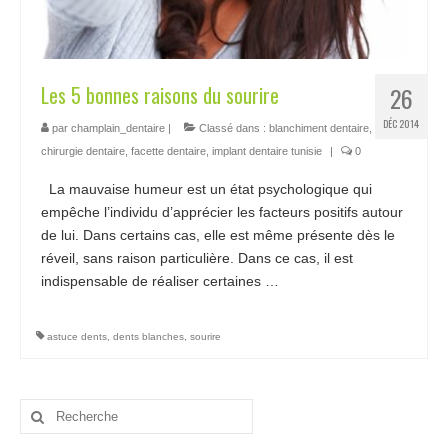
Chirurgiens
Séjour
Les 5 bonnes raisons du sourire
26
Tarifs
DÉC 2014
par
champlain_dentaire
|
Classé dans :
blanchiment dentaire
,
chirurgie dentaire
,
facette dentaire
,
implant dentaire tunisie
|
0
Blog
La mauvaise humeur est un état psychologique qui
Devis
empêche l’individu d’apprécier les facteurs positifs autour
de lui. Dans certains cas, elle est même présente dès le
réveil, sans raison particulière. Dans ce cas, il est
indispensable de réaliser certaines …
Lire la suite­­
astuce dents
,
dents blanches
,
sourire
Rechercher
: