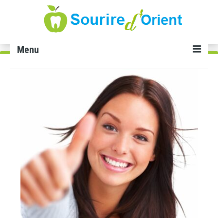
Menu
Accueil
Soins dentaires
Implant dentaire Tunisie
Facette dentaire Tunisie
Smile infinity Tunisie
Blanchiment dents Tunisie
Gingivectomie Tunisie
Cabinet