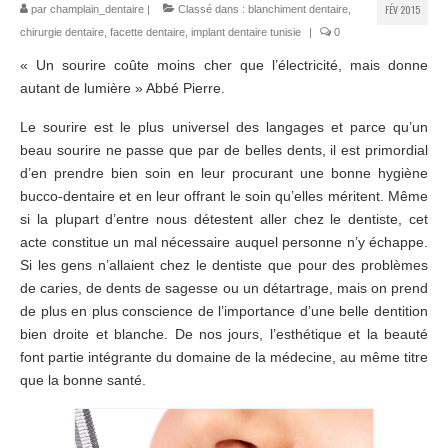
FÉV 2015
par
champlain_dentaire
|
Classé dans :
blanchiment dentaire
,
chirurgie dentaire
,
facette dentaire
,
implant dentaire tunisie
|
0
Chirurgiens
« Un sourire coûte moins cher que l’électricité, mais donne
Séjour
autant de lumière » Abbé Pierre.
Tarifs
Le sourire est le plus universel des langages et parce qu’un
beau sourire ne passe que par de belles dents, il est primordial
Blog
d’en prendre bien soin en leur procurant une bonne hygiène
bucco-dentaire et en leur offrant le soin qu’elles méritent. Même
Devis
si la plupart d’entre nous détestent aller chez le dentiste, cet
acte constitue un mal nécessaire auquel personne n’y échappe.
Si les gens n’allaient chez le dentiste que pour des problèmes
de caries, de dents de sagesse ou un détartrage, mais on prend
de plus en plus conscience de l’importance d’une belle dentition
bien droite et blanche. De nos jours, l’esthétique et la beauté
font partie intégrante du domaine de la médecine, au même titre
que la bonne santé.