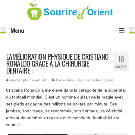
Menu
Accueil
L’AMÉLIORATION PHYSIQUE DE CRISTIANO
10
Soins dentaires
RONALDO GRÂCE À LA CHIRURGIE
AVR 2019
DENTAIRE :
Implant dentaire Tunisie
par
champlai_cliniqu1-ref
|
Classé dans :
chirurgie dentaire
|
0
Facette dentaire Tunisie
Cristiano Ronaldo a été élevé dans la catégorie de la superstar
Smile infinity Tunisie
du football mondial. C’est un homme qui fait de la magie avec
ses pieds et gagne des millions de dollars par minute. Ses
Blanchiment dents Tunisie
jambes, son visage, sa renommée, son héritage, sa célébrité
attirent de nombreux regards et le monde du football lui est
Gingivectomie Tunisie
soumis.
Cabinet