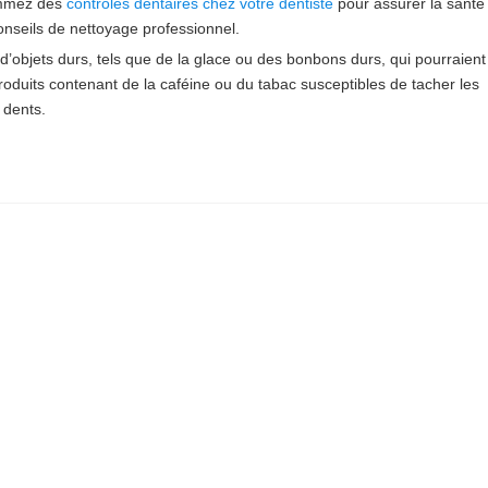
mmez des
contrôles dentaires chez votre dentiste
pour assurer la santé 
onseils de nettoyage professionnel.
’objets durs, tels que de la glace ou des bonbons durs, qui pourraien
roduits contenant de la caféine ou du tabac susceptibles de tacher les
 dents.