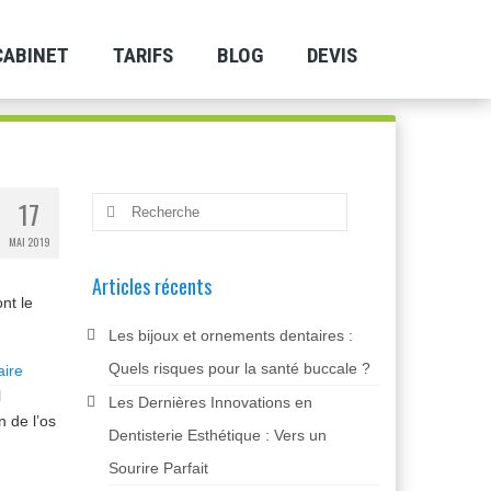
CABINET
TARIFS
BLOG
DEVIS
17
Rechercher
:
MAI 2019
Articles récents
nt le
Les bijoux et ornements dentaires :
Quels risques pour la santé buccale ?
aire
l
Les Dernières Innovations en
n de l’os
Dentisterie Esthétique : Vers un
Sourire Parfait