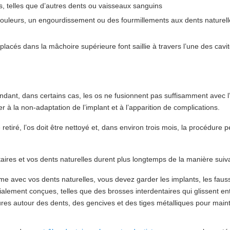
 telles que d’autres dents ou vaisseaux sanguins
ouleurs, un engourdissement ou des fourmillements aux dents naturell
placés dans la mâchoire supérieure font saillie à travers l’une des cavi
ndant, dans certains cas, les os ne fusionnent pas suffisamment avec l
r à la non-adaptation de l’implant et à l’apparition de complications.
 retiré, l’os doit être nettoyé et, dans environ trois mois, la procédure p
ires et vos dents naturelles durent plus longtemps de la manière suiva
 avec vos dents naturelles, vous devez garder les implants, les faus
ialement conçues, telles que des brosses interdentaires qui glissent ent
sures autour des dents, des gencives et des tiges métalliques pour main