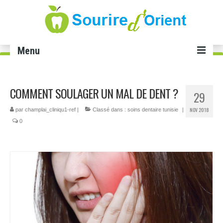
Menu
Accueil
COMMENT SOULAGER UN MAL DE DENT ?
29
Soins dentaires
NOV 2018
par
champlai_cliniqu1-ref
|
Classé dans :
soins dentaire tunisie
|
Implant dentaire Tunisie
0
Facette dentaire Tunisie
Smile infinity Tunisie
Blanchiment dents Tunisie
Gingivectomie Tunisie
Cabinet