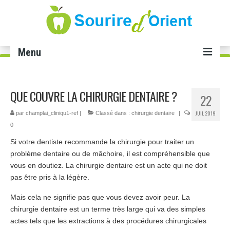
Menu
Accueil
QUE COUVRE LA CHIRURGIE DENTAIRE ?
22
Soins dentaires
JUIL 2019
par
champlai_cliniqu1-ref
|
Classé dans :
chirurgie dentaire
|
Implant dentaire Tunisie
0
Si votre dentiste recommande la chirurgie pour traiter un
Facette dentaire Tunisie
problème dentaire ou de mâchoire, il est compréhensible que
Smile infinity Tunisie
vous en doutiez. La chirurgie dentaire est un acte qui ne doit
pas être pris à la légère.
Blanchiment dents Tunisie
Mais cela ne signifie pas que vous devez avoir peur. La
Gingivectomie Tunisie
chirurgie dentaire est un terme très large qui va des simples
actes tels que les extractions à des procédures chirurgicales
Cabinet