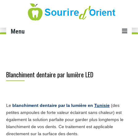
Menu
Accueil
Soins dentaires
Blanchiment dentaire par lumière LED
Implant dentaire Tunisie
Facette dentaire Tunisie
Smile infinity Tunisie
Le
blanchiment dentaire par la lumière en
Tunisie
(des
Blanchiment dents Tunisie
petites ampoules de forte valeur éclairant sans chaleur) est
également la solution parfaite pour garder plus longtemps le
Gingivectomie Tunisie
blanchiment de vos dents. Ce traitement est applicable
directement sur la surface des dents.
Cabinet