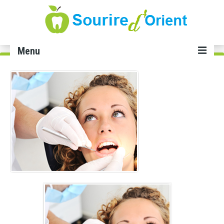
Menu
Accueil
Soins dentaires
Implant dentaire Tunisie
Facette dentaire Tunisie
Smile infinity Tunisie
Blanchiment dents Tunisie
Gingivectomie Tunisie
Cabinet