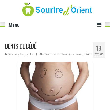
Menu
Accueil
DENTS DE BÉBÉ
18
Soins dentaires
FÉV 2015
par
champlain_dentaire
|
Classé dans :
chirurgie dentaire
|
0
Implant dentaire Tunisie
Facette dentaire Tunisie
Smile infinity Tunisie
Blanchiment dents Tunisie
Gingivectomie Tunisie
Cabinet